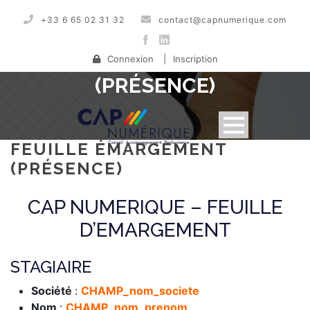
+33 6 65 02 31 32
contact@capnumerique.com
FEUILLE ÉMARGEMENT
Connexion
|
Inscription
(PRÉSENCE)
FEUILLE ÉMARGEMENT
(PRÉSENCE)
CAP NUMERIQUE – FEUILLE
D’EMARGEMENT
STAGIAIRE
Société
:
CHAMP_nom_societe
Nom
:
CHAMP_nom_prenom